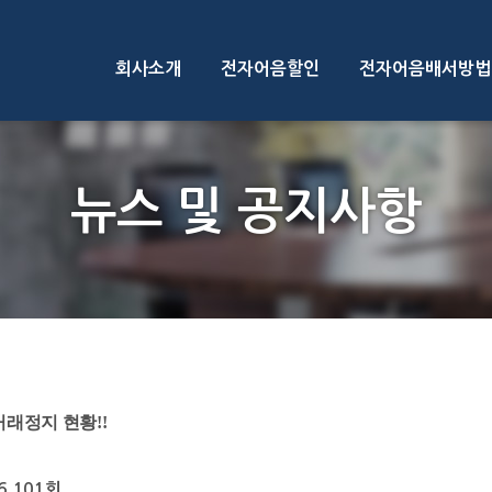
회사소개
전자어음할인
전자어음배서방법
뉴스 및 공지사항
당좌거래정지 현황!!
6,101회