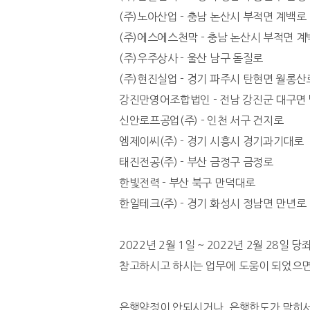
(주)노아산업 - 충남 논산시 부적면 계백로
(주)에스에스천막 - 충남 논산시 부적면 
(주)우주상사 - 울산 남구 돋질로
(주)현진실업 - 경기 파주시 탄현면 월롱산
강진만영어조합법인 - 전남 강진군 대구면
신안로프공업(주) - 인천 서구 건지로
엠제이씨(주) - 경기 시흥시 경기과기대로
태진전공(주) - 부산 금정구 금정로
한빛전력 - 부산 북구 만덕대로
한일테크(주) - 경기 화성시 정남면 만년로
2022년 2월 1일 ~ 2022년 2월 28일
참고하시고 하시는 업무에 도움이 되었으면
은행약정이 안되시거나, 은행한도가 막히