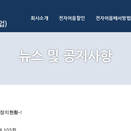
회사소개
전자어음할인
전자어음배서방법
뉴스 및 공지사항
거래정지현황~!
4,105회