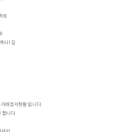
계백로
로
 백사1길
 당좌거래정지현황 입니다.
 합니다.
서셔서